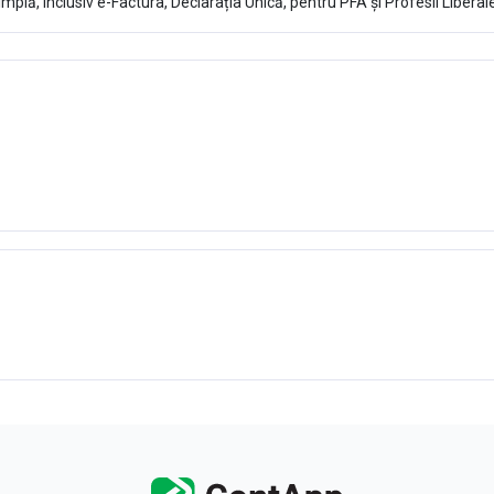
mplă, inclusiv e-Factura, Declarația Unică, pentru PFA și Profesii Liberale