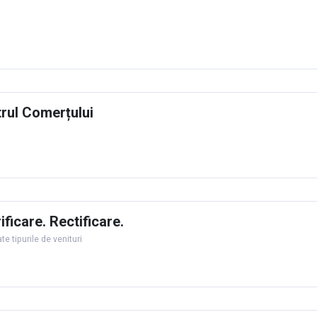
strul Comerțului
ficare. Rectificare.
e tipurile de venituri