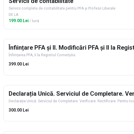
Servicii de contabilitate
Servicii complete de contabilitate pentru PFA și Profesii Liberale
DE LA
199.00 Lei
/ lună
Înființare PFA și II. Modificări PFA și II la Regi
Înființarea PFA, II la Registrul Comerțului.
399.00 Lei
Declarația Unică. Serviciul de Completare. Veri
Declarația Unică. Serviciul de Completare. Verificare. Rectificare. Pentru toat
300.00 Lei