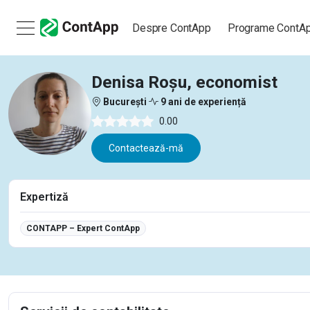
Despre ContApp
Programe ContA
Denisa Roșu, economist
București
9 ani de experiență
0.00
Contactează-mă
Expertiză
CONTAPP – Expert ContApp