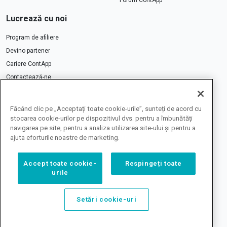
Forum ContApp
Lucrează cu noi
Program de afiliere
Devino partener
Cariere ContApp
Contactează-ne
Făcând clic pe „Acceptați toate cookie-urile”, sunteți de acord cu
stocarea cookie-urilor pe dispozitivul dvs. pentru a îmbunătăți
navigarea pe site, pentru a analiza utilizarea site-ului și pentru a
ajuta eforturile noastre de marketing.
Toate prețurile de pe site
includ TVA 21%
Accept toate cookie-
Respingeți toate
urile
Setări cookie-uri