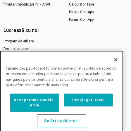
Înființări/modificări PFI - ANAF
Calculator Taxe
Blogul ContApp
Forum ContApp
Lucrează cu noi
Program de afiliere
Devino partener
Cariere ContApp
Contactează-ne
Făcând clic pe „Acceptați toate cookie-urile”, sunteți de acord cu
stocarea cookie-urilor pe dispozitivul dvs. pentru a îmbunătăți
navigarea pe site, pentru a analiza utilizarea site-ului și pentru a
ajuta eforturile noastre de marketing.
Accept toate cookie-
Respingeți toate
Toate prețurile de pe site
urile
includ TVA 21%
Setări cookie-uri